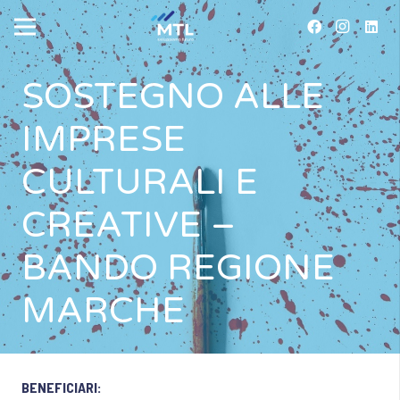
SOSTEGNO ALLE
IMPRESE
CULTURALI E
CREATIVE –
BANDO REGIONE
MARCHE
BENEFICIARI: