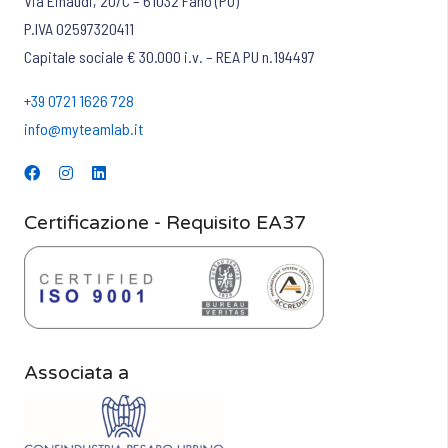
Via Einaudi, 20/C – 61032 Fano (PU)
P.IVA 02597320411
Capitale sociale € 30.000 i.v. – REA PU n.194497
+39 0721 1626 728
info@myteamlab.it
Certificazione - Requisito EA37
Associata a