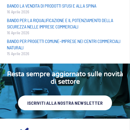
BANDO LA VENDITA DI PRODOTTI SFUSI E ALLA SPINA
16 Aprile 2026
BANDO PER LA RIQUALIFICAZIONE E IL POTENZIAMENTO DELLA
SICUREZZA NELLE IMPRESE COMMERCIALI
16 Aprile 2026
BANDO PER PROGETTI COMUNE–IMPRESE NEI CENTRI COMMERCIALI
NATURALI
15 Aprile 2026
Resta sempre aggiornato sulle novità
di settore
ISCRIVITI ALLA NOSTRA NEWSLETTER