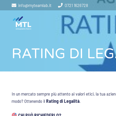
info@myteamlab.it
0721 1626728
RATING DI LEG
In un mercato sempre più attento ai valori etici, la tua azie
modo? Ottenendo il
Rating di Legalità
.
CHI PUÒ RICHIEDERLO?