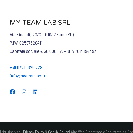
MY TEAM LAB SRL
Via Einaudi, 20/C – 61032 Fano (PU)
P.IVA 02597320411
Capitale sociale € 30.000 i.v. – REA PU n.194497
+39 0721 1626 728
info@myteamlab.it
itti riservati |
Privacy Policy
&
Cookie Policy
| Sito Web Progettato e Realizzato da Co