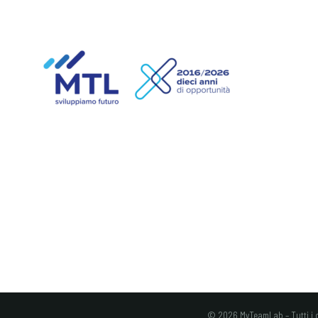
©
2026
MyTeamLab – Tutti i dir