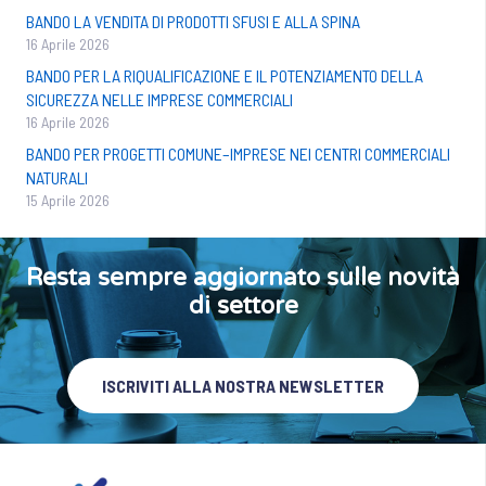
BANDO LA VENDITA DI PRODOTTI SFUSI E ALLA SPINA
16 Aprile 2026
BANDO PER LA RIQUALIFICAZIONE E IL POTENZIAMENTO DELLA
SICUREZZA NELLE IMPRESE COMMERCIALI
16 Aprile 2026
BANDO PER PROGETTI COMUNE–IMPRESE NEI CENTRI COMMERCIALI
NATURALI
15 Aprile 2026
Resta sempre aggiornato sulle novità
di settore
ISCRIVITI ALLA NOSTRA NEWSLETTER