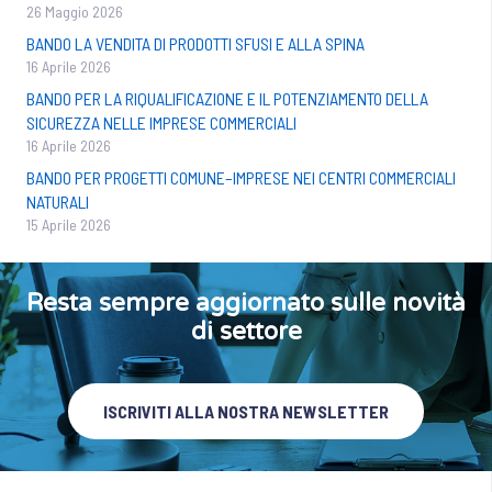
26 Maggio 2026
BANDO LA VENDITA DI PRODOTTI SFUSI E ALLA SPINA
16 Aprile 2026
BANDO PER LA RIQUALIFICAZIONE E IL POTENZIAMENTO DELLA
SICUREZZA NELLE IMPRESE COMMERCIALI
16 Aprile 2026
BANDO PER PROGETTI COMUNE–IMPRESE NEI CENTRI COMMERCIALI
NATURALI
15 Aprile 2026
Resta sempre aggiornato sulle novità
di settore
ISCRIVITI ALLA NOSTRA NEWSLETTER