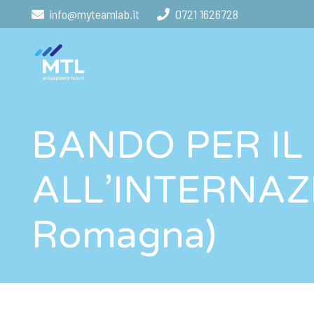
info@myteamlab.it
0721 1626728
BANDO PER IL
ALL’INTERNAZI
Romagna)