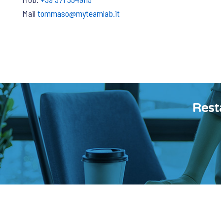
Mail
tommaso@myteamlab.it
Rest