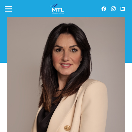
Michela Terenzi
Socio fondatore My Team Lab